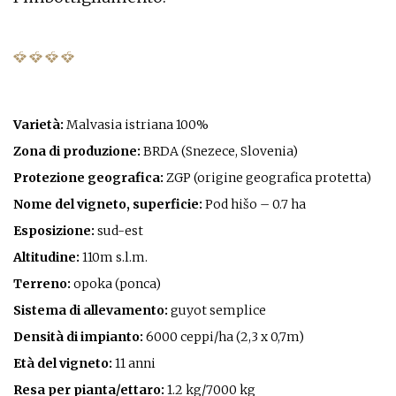
Varietà:
Malvasia istriana 100%
Zona di produzione:
BRDA (Snezece, Slovenia)
Protezione geografica:
ZGP (origine geografica protetta)
Nome del vigneto, superficie:
Pod hišo – 0.7 ha
Esposizione:
sud-est
Altitudine:
110m s.l.m.
Terreno:
opoka (ponca)
Sistema di allevamento:
guyot semplice
Densità di impianto:
6000 ceppi/ha (2,3 x 0,7m)
Età del vigneto:
11 anni
Resa per pianta/ettaro:
1.2 kg/7000 kg