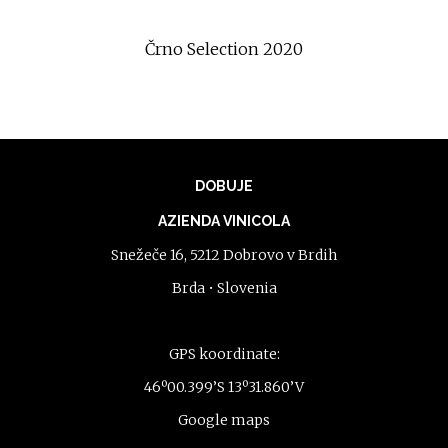
Črno Selection 2020
DOBUJE
AZIENDA VINICOLA
Snežeče 16, 5212 Dobrovo v Brdih
Brda • Slovenia
GPS koordinate:
46º00.399’S 13º31.860’V
Google maps