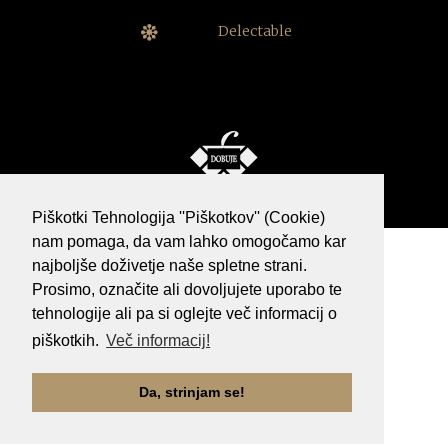
Delectable
Piškotki Tehnologija ''Piškotkov'' (Cookie)
nam pomaga, da vam lahko omogočamo kar
najboljše doživetje naše spletne strani.
Pravno obvestilo
Prosimo, označite ali dovoljujete uporabo te
Politika piškotkov
tehnologije ali pa si oglejte več informacij o
Varovanje osebnih podatkov
piškotkih.
Več informacij!
Vse pravice pridržane © Dobuje
Izdelava spletne strani:
Da, strinjam se!
Carpediem d.o.o.