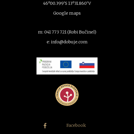
46º00.399’S 13º31.860’V
Google maps
m: 041 773 721 (Robi Bučinel)
e: info@dobuje.com
Facebook