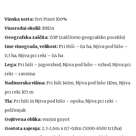
Vinska sorta:
Sivi Pinot 100%
Vinorodni okoliš:
BRDA
Geografska zaščita:
ZGP (zaščiteno geografsko poreklo)
Ime vinograda, velikost:
Pri Hiši – 0,4 ha, Njiva pod hišo –
0,3 ha, Njiva pri reki – 0,4 ha
Lega:
Pri hiši – jugovzhod, Njiva pod hišo – vzhod, Njiva pri
reki – ravnina
Nadmorska višina:
Pri hiši 140m, Njiva pod hišo 110m, Njiva
pri reki 105 m
Tla:
Pri hiši in Njiva pod hišo – opoka, Njiva pri reki –
peščenjak
Gojitvena oblika:
enojni guyot
Gostota sajenja:
2,3-2,6m x 0,7-0,8m (5000-6500 trt/ha)