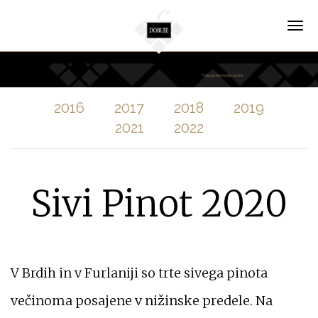
Skip
to
Tog
main
nav
content
2016
2017
2018
2019
2021
2022
Sivi Pinot 2020
V Brdih in v Furlaniji so trte sivega pinota
večinoma posajene v nižinske predele. Na