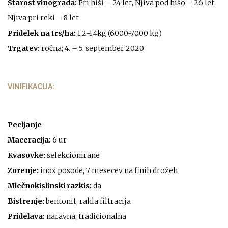
Starost vinograda:
Pri hiši – 24 let, Njiva pod hišo – 26 let,
Njiva pri reki – 8 let
Pridelek na trs/ha:
1,2-1,4kg (6000-7000 kg)
Trgatev:
ročna; 4. – 5. september 2020
VINIFIKACIJA:
Pecljanje
Maceracija:
6 ur
Kvasovke:
selekcionirane
Zorenje:
inox posode, 7 mesecev na finih drožeh
Mlečnokislinski razkis:
da
Bistrenje:
bentonit, rahla filtracija
Pridelava:
naravna, tradicionalna